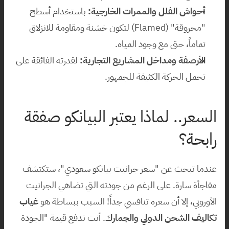
أحواش الفلل والممرات الخارجية:
 باستخدام أسطح 
"محروقة" (Flamed) لتكون خشنة ومقاومة للانزلاق 
تماماً، حتى مع وجود المياه.
الأرصفة ومداخل المشاريع التجارية:
 لقدرته الفائقة على 
تحمل الحركة الكثيفة للجمهور.
السعر.. لماذا يعتبر البيانكو صفقة 
رابحة؟
عندما تبحث عن "سعر جرانيت بيانكو سعودي"، ستكتشف 
مفاجأة سارة. على الرغم من جودته التي تضاهي الجرانيت 
الأوروبي، إلا أن سعره تنافسي جداً! السبب ببساطة هو 
غياب 
تكاليف الشحن الدولي والجمارك
. أنت تدفع قيمة "الجودة 