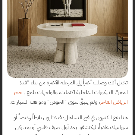
تخيل أنك وصلت أخيراً إلى المرحلة الأخيرة من بناء "فيلا 
العمر". الديكورات الداخلية اكتملت، والواجهات تلمع بـ 
حجر 
الرياض الفاخر
، ولم يتبقَّ سوى "الحوش" ومواقف السيارات.
هنا يقع الكثيرون في فخ التساهل؛ فيختارون بلاطاً رخيصاً أو 
سيراميك عادياً، ليكتشفوا بعد أول صيف قاسي أو بعد ركن 