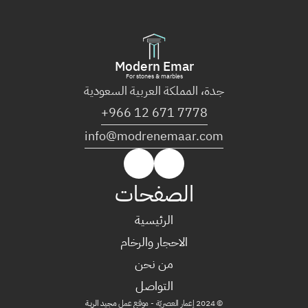
Modern Emar
For stones & marbles
جدة، المملكة العربية السعودية
+966 12 671 7778
info@modrenemaar.com
الصفحات
الرئيسية
الرئيسية
الاحجار والرخام
من نحن
الاحجار والرخام
التواصل
من نحن
© 2024 إعمار العصريّة - موقع عمل 
مجيد الريـة
التواصل