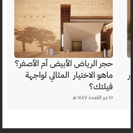
حجر الرياض الأبيض أم الأصفر؟ 
للأحواش: لماذا يعتبر "الاستثمار 
ماهو الاختيار  المثالي لواجهة 
فيلتك؟
١٥ ذو القعدة ١٤٤٧ هـ