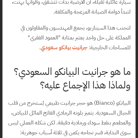
سيارة عائلية ثقيلة، أن الأرضية بدأت تتشقق، وألوانها بهتت، 
لتبدأ دوامة الصيانة المزعجة والمكلفة.
لتجنب هذا السيناريو، يجمع المهندسون والمقاولون في 
المملكة على حل واحد يعتبر بمثابة "العمود الفقري" 
للمساحات الخارجية: 
جرانيت بيانكو سعودي
.
ما هو جرانيت البيانكو السعودي؟ 
ولماذا هذا الإجماع عليه؟
البيانكو (Bianco) هو حجر جرانيت طبيعي يُستخرج من قلب 
الجبال السعودية. يتميز بلونه الرمادي الفاتح المائل للبياض، 
والمطعم بنقط سوداء ورمادية دقيقة. لكن شكله العملي ليس 
سوى البداية، فسر نجاحه يكمن في ثلاثة أسباب جوهرية: