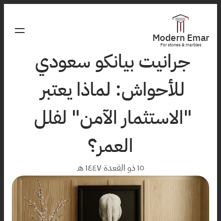
Modern Emar
For stones & marbles
جرانيت بيانكو سعودي 
للأحواش: لماذا يعتبر 
"الاستثمار الآمن" لفلل 
العمر؟
١٥ ذو القعدة ١٤٤٧ هـ