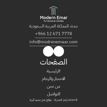
Modern Emar
For stones & marbles
جدة، المملكة العربية السعودية
+966 12 671 7778
info@modrenemaar.com
الصفحات
الرئيسية
الرئيسية
الاحجار والرخام
من نحن
الاحجار والرخام
التواصل
من نحن
© 2024 إعمار العصريّة - موقع عمل 
مجيد الريـة
التواصل