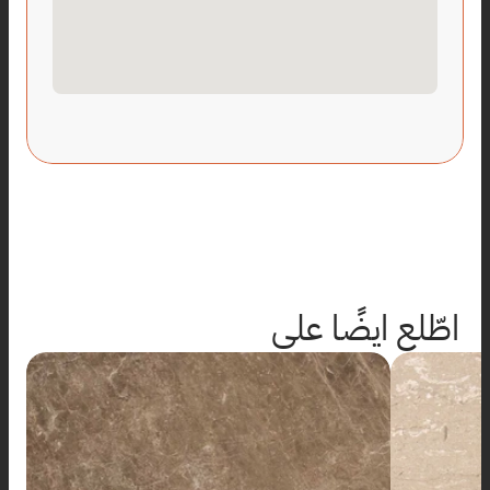
اطّلع ايضًا على