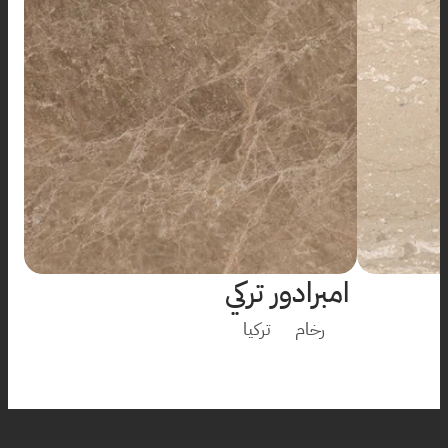
امبرادور تركي
رخام
تركيا