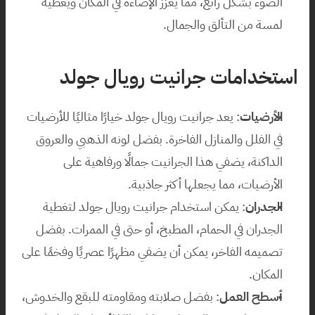
الضوء بشكل رائع، مما يعزز الإضاءة في المكان ويعطيه 
لمسة من التألق والجمال.
استخدامات جرانيت رويال جولد
الأرضيات
: يعد جرانيت رويال جولد خيارًا مثاليًا للأرضيات 
في الفلل والمنازل الفاخرة. بفضل لونه الذهبي والعروق 
الداكنة، يضفي هذا الجرانيت جمالًا ورفاهية على 
الأرضيات، مما يجعلها أكثر جاذبية.
الجدران
: يمكن استخدام جرانيت رويال جولد لتغطية 
الجدران في الحمام، المطبخ، أو حتى في الممرات. بفضل 
تصميمه الفاخر، يمكن أن يضفي مظهرًا عصريًا وفخمًا على 
المكان.
أسطح العمل
: بفضل صلابته ومقاومته للبقع والخدوش، 