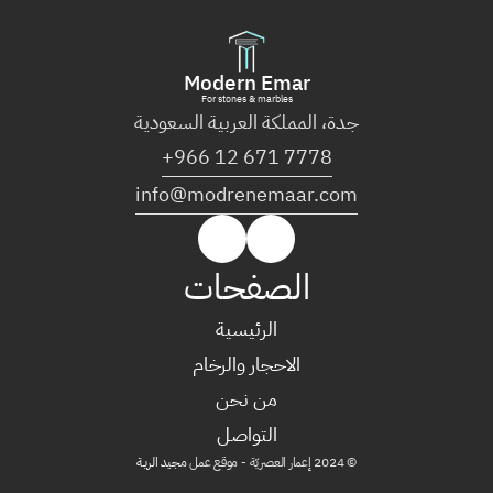
Modern Emar
For stones & marbles
جدة، المملكة العربية السعودية
+966 12 671 7778
info@modrenemaar.com
الصفحات
الرئيسية
الرئيسية
الاحجار والرخام
من نحن
الاحجار والرخام
التواصل
من نحن
© 2024 إعمار العصريّة - موقع عمل 
مجيد الريـة
التواصل