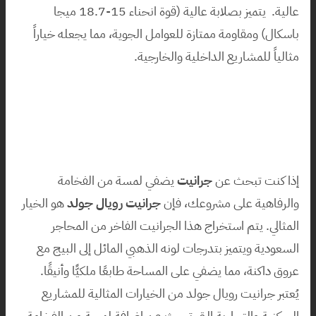
عالية.  يتميز بصلابة عالية (قوة انحناء 15-18.7 ميجا 
باسكال) ومقاومة ممتازة للعوامل الجوية، مما يجعله خياراً 
مثالياً للمشاريع الداخلية والخارجية.
إذا كنت تبحث عن 
جرانيت
 يضفي لمسة من الفخامة 
والرفاهية على مشروعك، فإن 
جرانيت رويال جولد
 هو الخيار 
المثالي. يتم استخراج هذا الجرانيت الفاخر من المحاجر 
السعودية ويتميز بتدرجات لونه الذهبي المائل إلى البيج مع 
عروق داكنة، مما يضفي على المساحة طابعًا ملكيًّا وأنيقًا. 
يُعتبر جرانيت رويال جولد من الخيارات المثالية للمشاريع 
السكنية والتجارية التي تبحث عن إضافة لمسة من الفخامة 