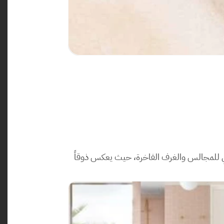
رخام روزا البرتغالي الفاخر بلونه الوردي الدافئ وعروقه الذهبية، يضفي على مساحاتكم إحساساً بالترحيب والفخامة. مثالي للمجالس والغرف الفاخرة، حيث يعكس ذوقاً 