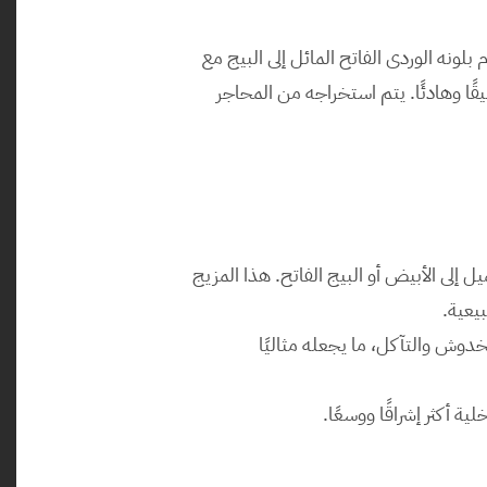
يعد رخام روزا البرتغالي من الخيارات الفاخرة التي تضفي لمسة من الأناقة والدفء على أي مساحة. يتميز هذا الرخام بلونه الوردى الفاتح المائل إلى البيج مع 
عروق دقيقة بلون بيج أو أبيض، مما يعزز جماليته الطبيعية ويجعله خيارًا مثاليًا للمساحات التي تتطلب تصميمًا أنيقًا وهادئًا. يتم استخراجه من المحاجر 
: يتميز رخام روزا بلونه الوردى الناعم الذي يتنقل بين درجات الوردي والبيج، مع عروق رقيقة تميل إلى الأبيض أو البيج الفاتح. هذا المزيج 
بيعية.
: يعتبر رخام روزا من الأنواع المتينة التي تتحمل الاستخدام اليومي، ويتميز بقدرته على مقاومة الخدوش والتآكل، ما يجعله مثاليًا 
 أكثر إشراقًا ووسعًا.