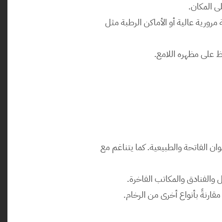
لى المكان.
: بفضل قوة تحمله ومقاومته للخدوش، يعد رخام روزا خيارًا رائعًا للمساحات التي تشهد حركة مرورية عالية أو الأماكن الرطبة مثل 
 على مظهره اللامع.
: يتمتع رخام روزا بمظهر دافئ وأنيق يناسب التصاميم الداخلية التي تعتمد على الألوان الفاتحة والطبيعية. كما يتناغم مع 
ل والفنادق والمكاتب الفاخرة.
مقارنةً بأنواع أخرى من الرخام.