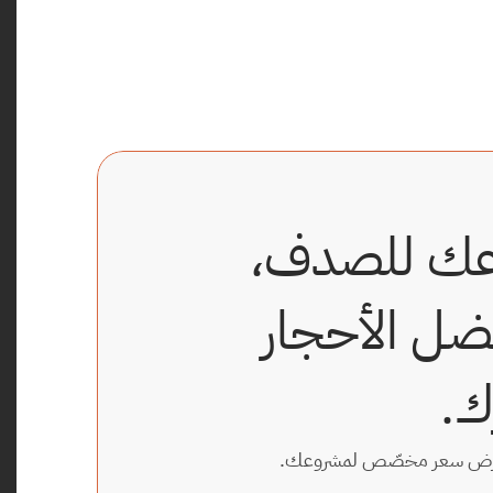
لا تترك مشروعك للصدف، 
نضمن لك افضل الأحجار 
ك.
 عرض سعر مخصّص لمشروعك.