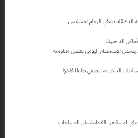
: يعد رخام روزا خيارًا ممتازًا للأرضيات في الفيلات الراقية، الفنادق، والمكاتب. بفضل لونه الدافئ وعروقه الدقيقة، يضفي الرخام لمسة من 
أماكن الداخلية.
: بفضل متانته وسهولة صيانته، يمكن استخدام رخام روزا لأسطح العمل في المطابخ والحمامات. يتحمل الاستخدام اليومي بفضل مقاومته 
: يمكن استخدام رخام روزا في تصميم الأعمدة، الأسطح الزخرفية، أو الجدران المميزة في المساحات الداخلية، ليضفي طابعًا فاخرًا 
: يُستخرج رخام روزا من المحاجر البرتغالية الشهيرة، مما يضمن حصولك على منتج عالي الجودة يضفي لمسة من الفخامة على المساحات 