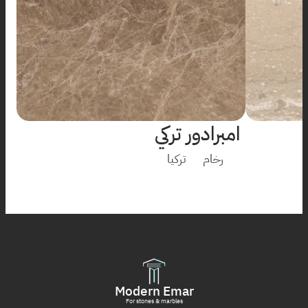
امبرادور تركي
رخام
تركيا
Modern Emar
For stones & marbles